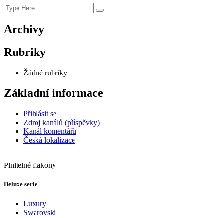
Search
Search
for:
Archivy
Rubriky
Žádné rubriky
Základní informace
Přihlásit se
Zdroj kanálů (příspěvky)
Kanál komentářů
Česká lokalizace
Plnitelné flakony
Deluxe serie
Luxury
Swarovski