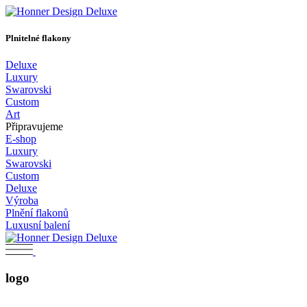
Plnitelné flakony
Deluxe
Luxury
Swarovski
Custom
Art
Připravujeme
E-shop
Luxury
Swarovski
Custom
Deluxe
Výroba
Plnění flakonů
Luxusní balení
Skip
to
content
logo